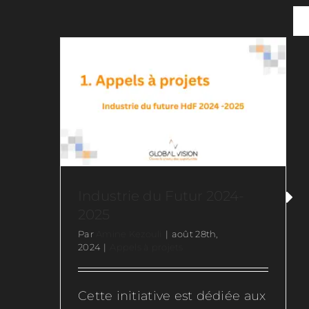
Industrie du Futur 2024-
2025
Par
Amine Kezouli
|
août 28th,
2024
|
Appels à projets
Cette initiative est dédiée aux