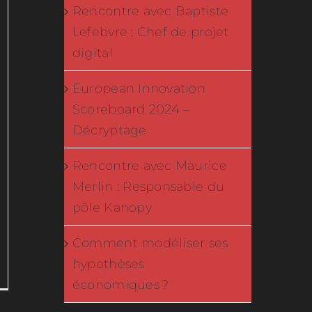
Rencontre avec Baptiste
Lefebvre : Chef de projet
digital
European Innovation
Scoreboard 2024 –
Décryptage
Rencontre avec Maurice
Merlin : Responsable du
pôle Kanopy
Comment modéliser ses
hypothèses
r
ossroads
économiques ?
ance-
llonie-