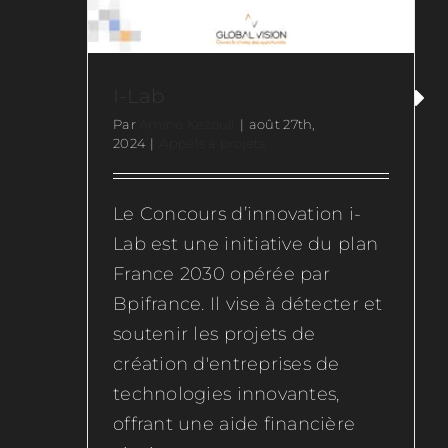
I-Lab
Par
Amine Kezouli
|
août 27th,
2024
|
Appels à projets
Le Concours d’innovation i-
Lab est une initiative du plan
France 2030 opérée par
Bpifrance. Il vise à détecter et
soutenir les projets de
création d'entreprises de
technologies innovantes,
offrant une aide financière