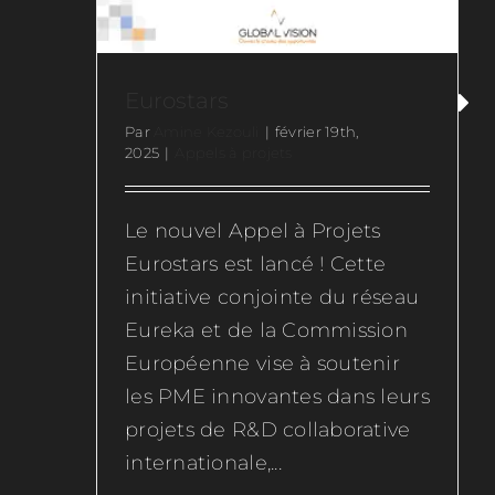
Eurostars
Par
Amine Kezouli
|
février 19th,
2025
|
Appels à projets
Le nouvel Appel à Projets
Eurostars est lancé ! Cette
initiative conjointe du réseau
Eureka et de la Commission
Européenne vise à soutenir
les PME innovantes dans leurs
projets de R&D collaborative
internationale,...