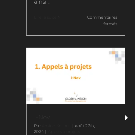
ainsi...
Lire la suite
Commentaires
I-Nov
sur
fermés
I-
Appels à projets
Lab
I-Nov
Par
Amine Kezouli
|
août 27th,
2024
|
Appels à projets