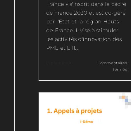
France » s'inscrit dans le cadre
de France 2030 et est co-géré
par l'État et la région Hauts-
de-France. Il vise à stimuler
les activités d'innovation des
PME et ETI...
Lire la suite
Commentaires
I-Démo
su
fermés
e
F
Appels à projets
2
ré