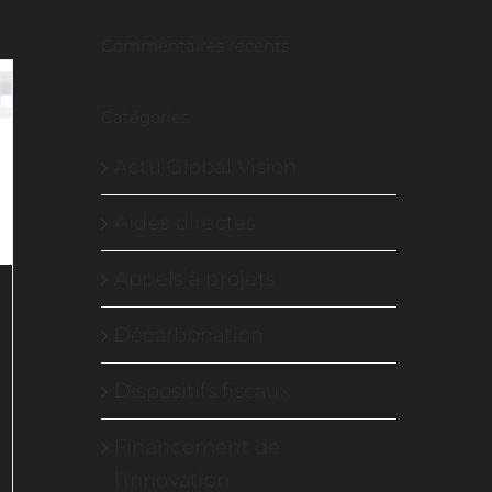
laanderen
Commentaires récents
Catégories
Actu Global Vision
Aides directes
Appels à projets
Décarbonation
Dispositifs fiscaux
Financement de
l'innovation