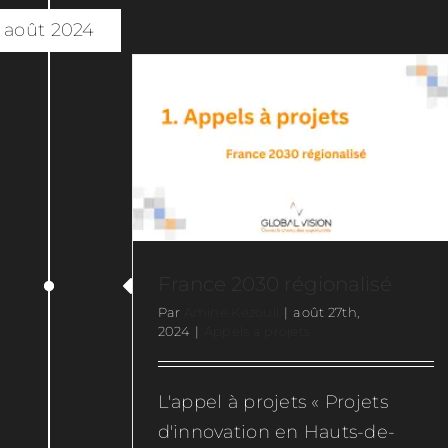
V
août 2024
France 2030 régionalisé
Par
Amine Kezouli
|
août 27th,
2024
|
Appels à projets
L'appel à projets « Projets
d'innovation en Hauts-de-