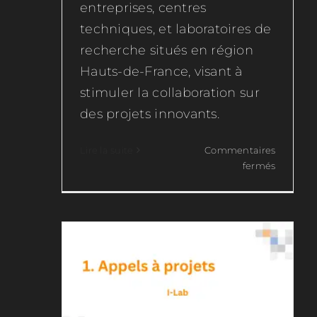
entreprises, centres
techniques, et laboratoires de
recherche situés en région
Hauts-de-France, visant à
stimuler la collaboration sur
des projets innovants.
Lire la suite
Commentaires
I-Lab
sur
fermés
Industri
Appels à projets
du
Futur
2024-
2025