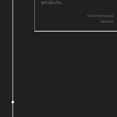
produits...
Lire la suite
Commentaires
su
fermés
I-
D