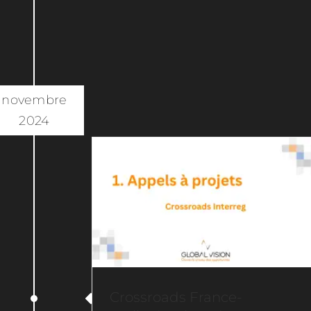
s
Crossroads France-Wallonie-
Vlaanderen
novembre
Appels à projets
2024
Crossroads France-