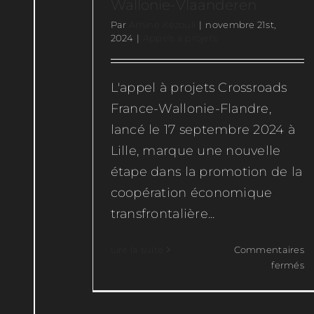
Wallonie-Vlaanderen
Par
Amine Kezouli
|
novembre 21st,
2024
|
Appels à projets
L'appel à projets Crossroads
France-Wallonie-Flandre,
lancé le 17 septembre 2024 à
Lille, marque une nouvelle
étape dans la promotion de la
coopération économique
transfrontalière...
Lire la suite
Commentaires
su
fermés
Cr
France 2030 régionalisé
Fr
Wa
Appels à projets