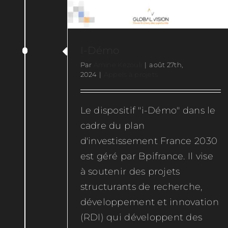
I-Démo
Par
Amine Kezouli
|
août 27th,
2024
|
Appels à projets
Le dispositif "i-Démo" dans le
cadre du plan
d'investissement France 2030
est géré par Bpifrance. Il vise
à soutenir des projets
structurants de recherche,
développement et innovation
(RDI) qui développent des