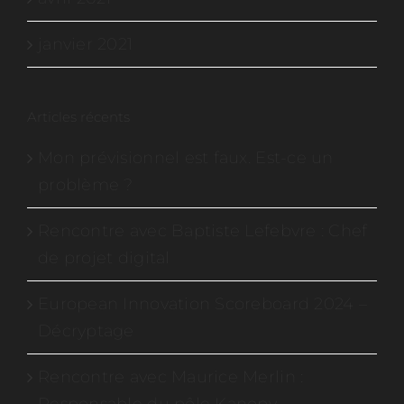
janvier 2021
Articles récents
Mon prévisionnel est faux. Est-ce un
problème ?
Rencontre avec Baptiste Lefebvre : Chef
de projet digital
European Innovation Scoreboard 2024 –
Décryptage
Rencontre avec Maurice Merlin :