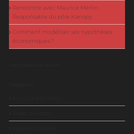
Rencontre avec Maurice Merlin :
Responsable du pôle Kanopy
Comment modéliser ses hypothèses
économiques ?
Commentaires récents
Catégories
Actu Global Vision
Aides directes
Appels à projets