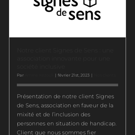
Ressources
Actus
Notre client Signes de Sens : une
Contactez-nous
association innovante pour une
société inclusive
Rejoignez-nous
Par
Amine Kezouli
|
février 21st, 2023
|
Nos clients
Présentation de notre client Signes
de Sens, association en faveur de la
mixité et de l’inclusion des
personnes en situation de handicap.
Client que nous sommes fier