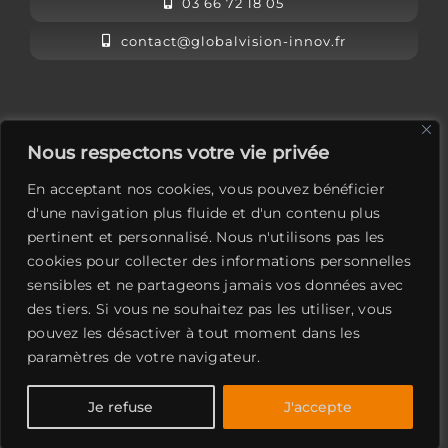
03 66 72 18 05
contact@globalvision-innov.fr
L’équipe Global Vision
Nous respectons votre vie privée
Mentions légales
En acceptant nos cookies, vous pouvez bénéficier
Contactez-nous
d'une navigation plus fluide et d'un contenu plus
pertinent et personnalisé. Nous n'utilisons pas les
LinkedIn
cookies pour collecter des informations personnelles
sensibles et ne partageons jamais vos données avec
des tiers. Si vous ne souhaitez pas les utiliser, vous
pouvez les désactiver à tout moment dans les
paramètres de votre navigateur.
Global Vision
Je refuse
J'accepte