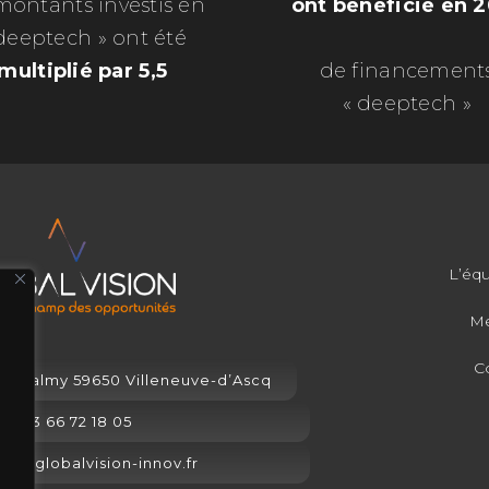
 montants investis en
ont bénéficié en 
deeptech » ont été
multiplié par 5,5
de financement
« deeptech »
L’équ
Me
C
de Valmy 59650 Villeneuve-d’Ascq
03 66 72 18 05
ct@globalvision-innov.fr