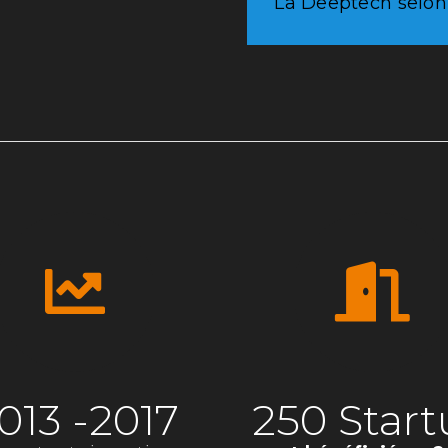
La Deeptech selon
013 -2017
250 Star