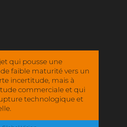
jet qui pousse une
de faible maturité vers un
te incertitude, mais à
titude commerciale et qui
rupture technologique et
lle.