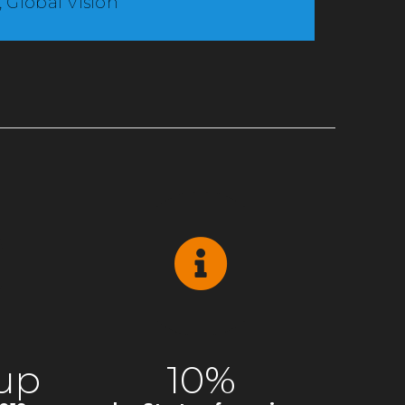
,
Global Vision
tup
10%