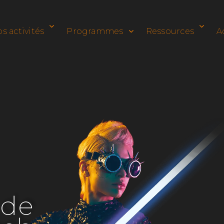
s activités
Programmes
Ressources
A
d
e