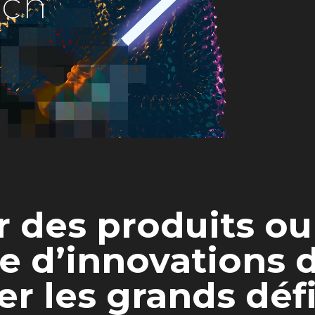
e
c
h
 des produits ou
se d’innovations 
er les grands dé