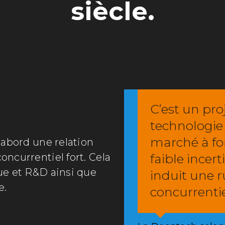
siècle.
C’est un pro
technologie 
marché à for
’abord une relation
faible incer
ncurrentiel fort. Cela
ue et R&D ainsi que
induit une 
e.
concurrentie