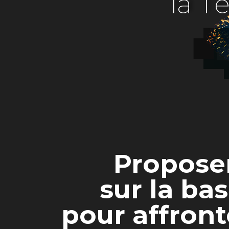
l
a
T
Proposer
sur la ba
pour affront