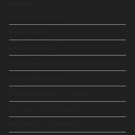
Catégories
Actu Global Vision
Aides directes
Appels à projets
Décarbonation
Dispositifs fiscaux
Financement de l'innovation
Innovation et entreprise
Intelligence technologique