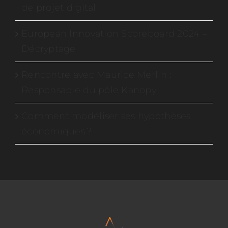
de projet digital
European Innovation Scoreboard 2024 –
Décryptage
Rencontre avec Maurice Merlin :
Responsable du pôle Kanopy
Comment modéliser ses hypothèses
économiques ?