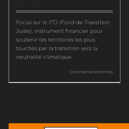
de l'innovation
Focus sur le FTJ (Fond de Transition
Juste), instrument financier pour
soutenir les territoires les plus
touchés par la transition vers la
neutralité climatique.
sur
Lire la suite
Commentaires fermés
Le
Fond
de
Transiti
Juste
:
nouvea
fonds
de