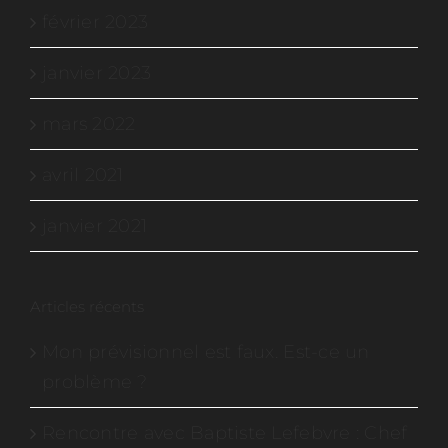
février 2023
janvier 2023
mars 2022
avril 2021
janvier 2021
Articles récents
Mon prévisionnel est faux. Est-ce un
problème ?
Rencontre avec Baptiste Lefebvre : Chef