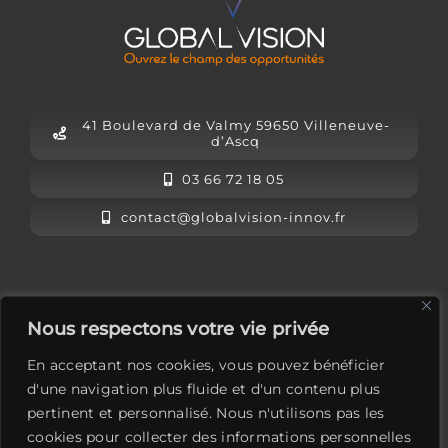
41 Boulevard de Valmy 59650 Villeneuve-
d’Ascq
03 66 72 18 05
contact@globalvision-innov.fr
L’équipe Global Vision
Nous respectons votre vie privée
Mentions légales
En acceptant nos cookies, vous pouvez bénéficier
Contactez-nous
d'une navigation plus fluide et d'un contenu plus
pertinent et personnalisé. Nous n'utilisons pas les
LinkedIn
cookies pour collecter des informations personnelles