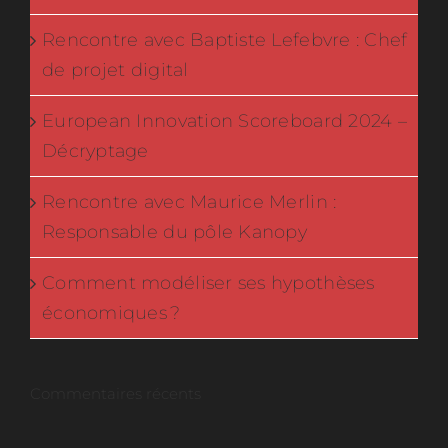
Rencontre avec Baptiste Lefebvre : Chef
de projet digital
European Innovation Scoreboard 2024 –
Décryptage
Rencontre avec Maurice Merlin :
Responsable du pôle Kanopy
Comment modéliser ses hypothèses
économiques ?
Commentaires récents