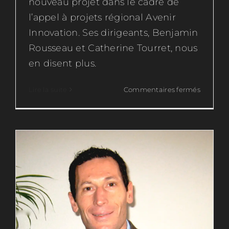
nouveau projet dans le cadre de
l’appel à projets régional Avenir
Innovation. Ses dirigeants, Benjamin
Airlis Industrie, une PME innovante
Rousseau et Catherine Tourret, nous
Nos clients
en disent plus.
sur
Lire la suite
Commentaires fermés
EOL
Conseil,
pour
une
formati
professi
innovant