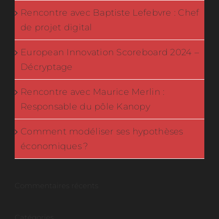
Rencontre avec Baptiste Lefebvre : Chef
de projet digital
European Innovation Scoreboard 2024 –
Décryptage
Rencontre avec Maurice Merlin :
Responsable du pôle Kanopy
Comment modéliser ses hypothèses
économiques ?
Commentaires récents
Catégories