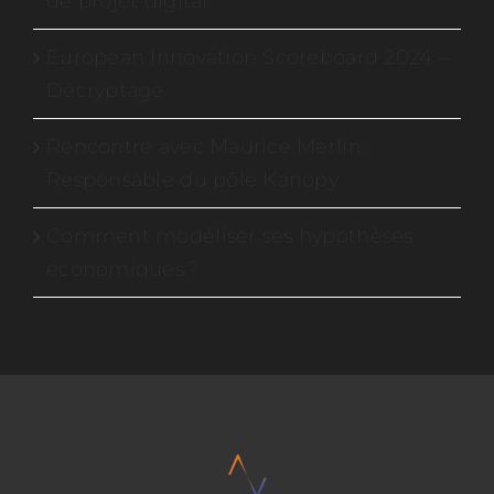
de projet digital
European Innovation Scoreboard 2024 –
Décryptage
Rencontre avec Maurice Merlin :
Responsable du pôle Kanopy
Comment modéliser ses hypothèses
économiques ?