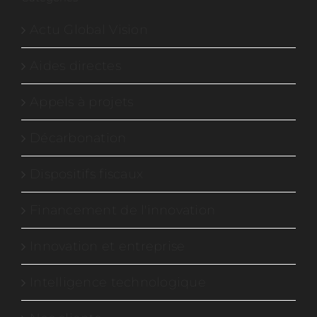
Actu Global Vision
Aides directes
Appels à projets
Décarbonation
Dispositifs fiscaux
Financement de l'innovation
Innovation et entreprise
Intelligence technologique