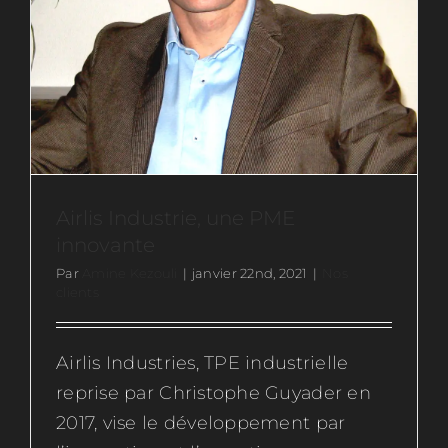
Airlis Industrie, une PME
innovante
Par
Amine Kezouli
|
janvier 22nd, 2021
|
Nos
clients
Airlis Industries, TPE industrielle
reprise par Christophe Guyader en
2017, vise le développement par