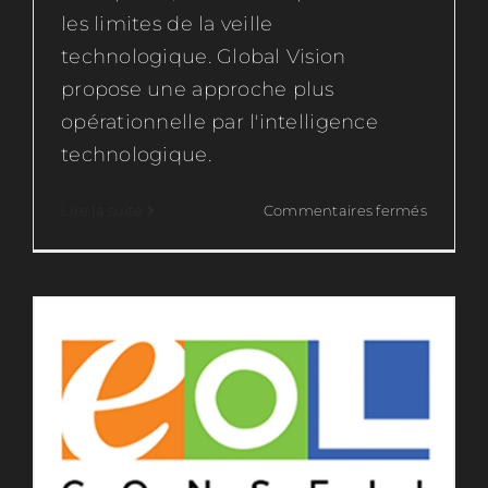
les limites de la veille
technologique. Global Vision
propose une approche plus
opérationnelle par l'intelligence
technologique.
EOL Conseil, pour une formation
professionnelle innovante.
sur
Lire la suite
Commentaires fermés
Nos clients
Passez
de
la
veille
à
l’intelli
technol