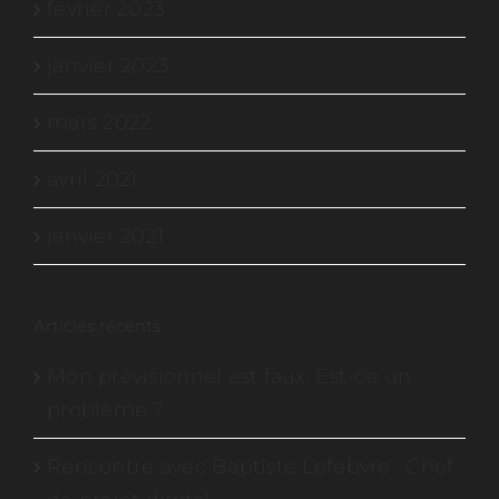
février 2023
janvier 2023
mars 2022
avril 2021
janvier 2021
Articles récents
Mon prévisionnel est faux. Est-ce un
problème ?
Rencontre avec Baptiste Lefebvre : Chef