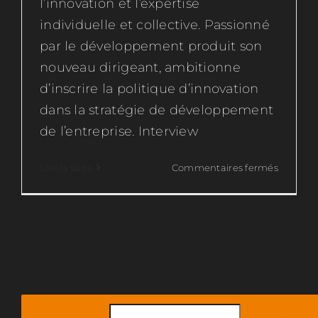
l’innovation et l’expertise
individuelle et collective. Passionné
par le développement produit son
nouveau dirigeant, ambitionne
d’inscrire la politique d’innovation
dans la stratégie de développement
de l’entreprise. Interview
sur
Lire la suite
Commentaires fermés
Airlis
Industrie
une
PME
innovan