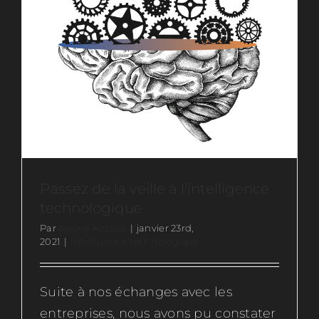
Ressources
Actus
Contactez-nous
Rejoignez-nous
Passez de la veille à l’intelligence
technologique
Par
Amine Kezouli
|
janvier 23rd,
2021
|
Intelligence technologique
Suite à nos échanges avec les
entreprises, nous avons pu constater