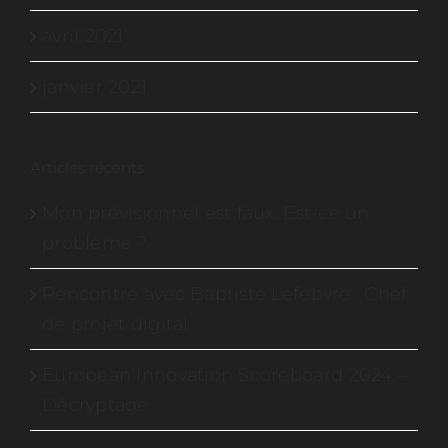
avril 2021
janvier 2021
Articles récents
Mon prévisionnel est faux. Est-ce un
problème ?
Rencontre avec Baptiste Lefebvre : Chef
de projet digital
European Innovation Scoreboard 2024 –
Décryptage