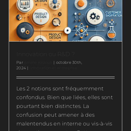
Ressources
Actus
Contactez-nous
Innovation ou R&D ?
Par
Amine Kezouli
|
octobre 30th,
2024
|
Innovation et entreprise
Rejoignez-nous
Les 2 notions sont fréquemment
confondus. Bien que liées, elles sont
pourtant bien distinctes. La
confusion peut amener à des
malentendus en interne ou vis-à-vis