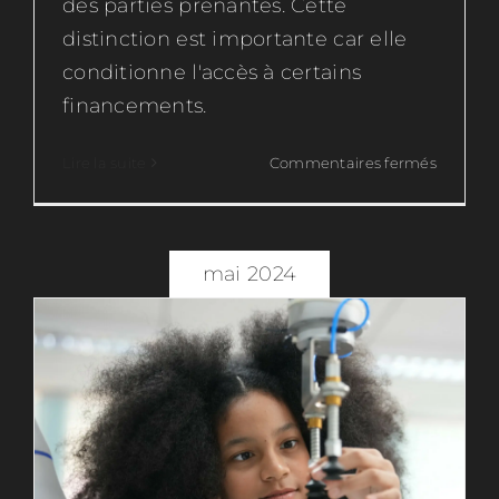
des parties prenantes. Cette
distinction est importante car elle
conditionne l'accès à certains
financements.
sur
Lire la suite
Commentaires fermés
L’intelligence Technologique : Un
Innovat
Atout Stratégique pour l’Innovation
ou
Intelligence technologique
R&D
?
mai 2024