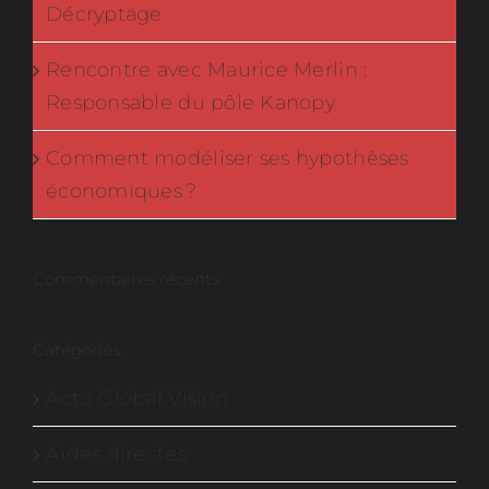
Décryptage
Rencontre avec Maurice Merlin :
Responsable du pôle Kanopy
Comment modéliser ses hypothèses
économiques ?
Commentaires récents
Catégories
Actu Global Vision
Aides directes