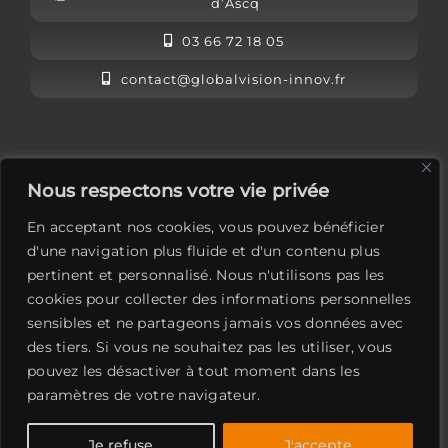
d’Ascq
03 66 72 18 05
contact@globalvision-innov.fr
L’équipe Global Vision
Nous respectons votre vie privée
Mentions légales
En acceptant nos cookies, vous pouvez bénéficier
Contactez-nous
d'une navigation plus fluide et d'un contenu plus
pertinent et personnalisé. Nous n'utilisons pas les
LinkedIn
cookies pour collecter des informations personnelles
sensibles et ne partageons jamais vos données avec
des tiers. Si vous ne souhaitez pas les utiliser, vous
pouvez les désactiver à tout moment dans les
paramètres de votre navigateur.
Global Vision
Je refuse
J'accepte