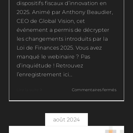
dispositifs fiscaux d’innovation en
2025. Animé par Anthony Beaudier,
CEO de Global Vision, cet
événement a permis de décrypter
les changements introduits par la
Loi de Finances 2025. Vous avez
manqué le webinaire ? Pas
d’inquiétude ! Retrouvez
l’enregistrement ici...
sur
Lire la suite
Commentaires fermés
JEI
Loi
de
Dispositifs fiscaux
Finance
2025
août 2024
:
Nouvea