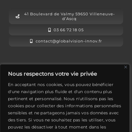
41 Boulevard de Valmy 59650 Villeneuve-
d’Ascq
03 66 72 18 05
contact@globalvision-innov.fr
L’équipe Global Vision
Nous respectons votre vie privée
Mentions légales
En acceptant nos cookies, vous pouvez bénéficier
Contactez-nous
d'une navigation plus fluide et d'un contenu plus
pertinent et personnalisé. Nous n'utilisons pas les
LinkedIn
cookies pour collecter des informations personnelles
sensibles et ne partageons jamais vos données avec
des tiers. Si vous ne souhaitez pas les utiliser, vous
pouvez les désactiver à tout moment dans les