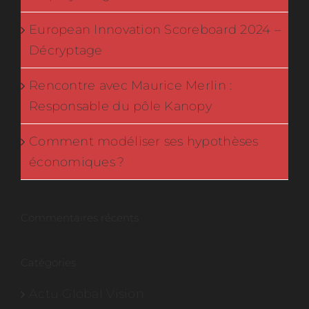
European Innovation Scoreboard 2024 –
Décryptage
Rencontre avec Maurice Merlin :
Responsable du pôle Kanopy
Comment modéliser ses hypothèses
économiques ?
Commentaires récents
Catégories
Actu Global Vision