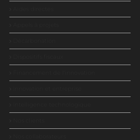
Aides directes
Appels à projets
Décarbonation
Dispositifs fiscaux
Financement de l'innovation
Innovation et entreprise
Intelligence technologique
Nos clients
Nos collaborateurs