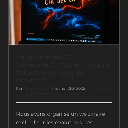
Ressources
Actus
Contactez-nous
Loi de Finances 2025 :
Nouveautés CII, CIR, JEI – Ce qu’il
Rejoignez-nous
faut retenir et replay du
webinaire
Par
Amine Kezouli
|
février 21st, 2025
|
Actu Global
Vision
,
Financement de l'innovation
Nous avons organisé un webinaire
exclusif sur les évolutions des