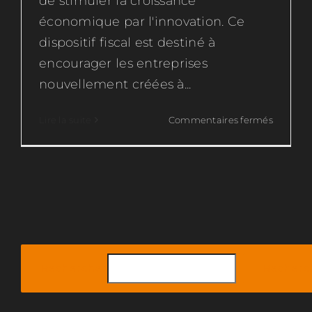
de stimuler la croissance
économique par l'innovation. Ce
dispositif fiscal est destiné à
encourager les entreprises
nouvellement créées à...
sur
Lire la suite
Commentaires fermés
JEI
Rechercher
Recherc