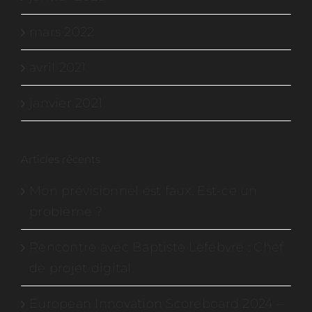
mars 2022
avril 2021
janvier 2021
Articles récents
Mon prévisionnel est faux. Est-ce un
problème ?
Rencontre avec Baptiste Lefebvre : Chef
de projet digital
European Innovation Scoreboard 2024 –