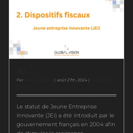
CII,
CIR,
JEI
–
Ce
qu’il
faut
retenir
et
replay
du
JEI
webinai
Par
Amine Kezouli
|
août 27th, 2024
|
Dispositifs
fiscaux
Le statut de Jeune Entreprise
Innovante (JEI) a été introduit par le
gouvernement français en 2004 afin