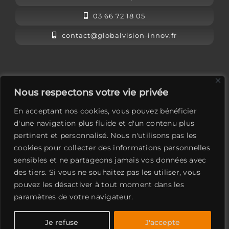
03 66 72 18 05
contact@globalvision-innov.fr
L’équipe Global Vision
Nous respectons votre vie privée
Mentions légales
En acceptant nos cookies, vous pouvez bénéficier
Contactez-nous
d'une navigation plus fluide et d'un contenu plus
pertinent et personnalisé. Nous n'utilisons pas les
LinkedIn
cookies pour collecter des informations personnelles
sensibles et ne partageons jamais vos données avec
des tiers. Si vous ne souhaitez pas les utiliser, vous
pouvez les désactiver à tout moment dans les
paramètres de votre navigateur.
Global Vision
Je refuse
J'accepte