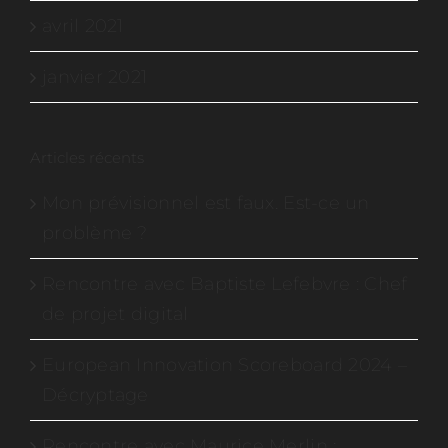
avril 2021
janvier 2021
Articles récents
Mon prévisionnel est faux. Est-ce un
problème ?
Rencontre avec Baptiste Lefebvre : Chef
de projet digital
European Innovation Scoreboard 2024 –
Décryptage
Rencontre avec Maurice Merlin :