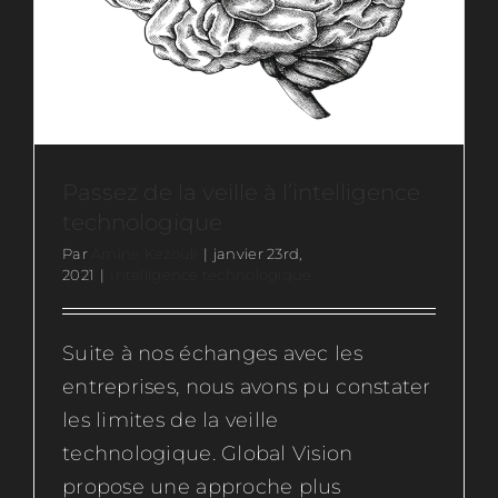
Passez de la veille à l’intelligence
technologique
Par
Amine Kezouli
|
janvier 23rd,
2021
|
Intelligence technologique
Suite à nos échanges avec les
entreprises, nous avons pu constater
les limites de la veille
technologique. Global Vision
propose une approche plus