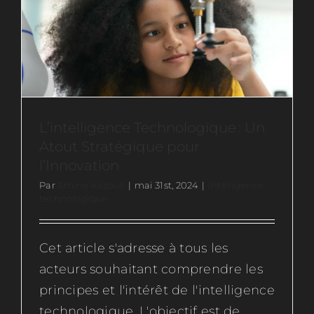
Ressources
Actus
Contactez-nous
L’intelligence Technologique : Un
Atout Stratégique pour
l’Innovation
Rejoignez-nous
Par
Amine Kezouli
|
mai 31st, 2024
|
Intelligence
technologique
Cet article s'adresse à tous les
acteurs souhaitant comprendre les
principes et l'intérêt de l'intelligence
technologique. L'objectif est de