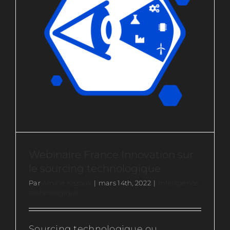
Webinaire France Innovation sur
le sourcing technologique
Par
Amine Kezouli
|
mars 14th, 2022
|
Intelligence
technologique
Sourcing technologique ou