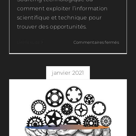
comment exploiter l’information
scientifique et technique pour
trouver des opportunités.
Passez de la veille à l’intelligence
technologique
sur
Lire la suite
Commentaires fermés
Intelligence technologique
Webinai
France
Innovat
sur
janvier 2021
le
sourcin
technol