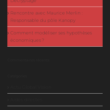
Décryptage
Rencontre avec Maurice Merlin :
Responsable du pôle Kanopy
Comment modéliser ses hypothèses
économiques ?
Commentaires récents
Catégories
Actu Global Vision
Aides directes