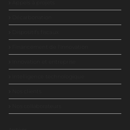
Appels à projets
Décarbonation
Dispositifs fiscaux
Financement de l'innovation
Innovation et entreprise
Intelligence technologique
Nos clients
Nos collaborateurs
Archives