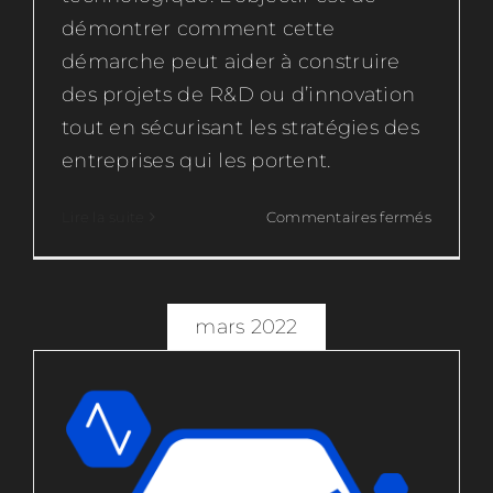
démontrer comment cette
démarche peut aider à construire
des projets de R&D ou d’innovation
tout en sécurisant les stratégies des
Webinaire France Innovation sur le
entreprises qui les portent.
sourcing technologique
Intelligence technologique
sur
Lire la suite
Commentaires fermés
L’intelli
Technolo
Un
Atout
mars 2022
Stratég
pour
l’Innova