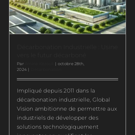
Ressources
Actus
Décarbonation Industrielle : Usine
Contactez-nous
vers le futur décarboné
Par
Amine Kezouli
|
octobre 28th,
2024
|
Décarbonation
Rejoignez-nous
Impliqué depuis 2011 dans la
décarbonation industrielle, Global
Vision ambitionne de permettre aux
industriels de développer des
solutions technologiquement