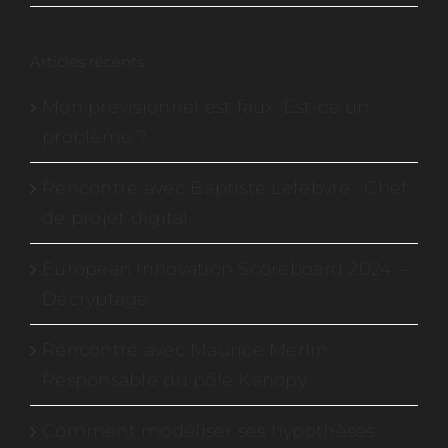
Articles récents
Mon prévisionnel est faux. Est-ce un
problème ?
Rencontre avec Baptiste Lefebvre : Chef
de projet digital
European Innovation Scoreboard 2024 –
Décryptage
Rencontre avec Maurice Merlin :
Responsable du pôle Kanopy
Comment modéliser ses hypothèses