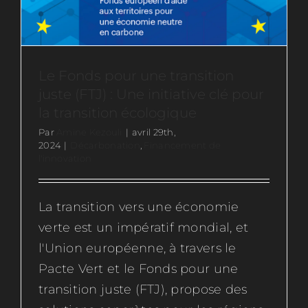
Le Fonds pour une transition
juste (FTJ) : Une initiative clé pour
la transition écologique
Par
Amine Kezouli
|
avril 29th,
2024
|
Décarbonation
,
Financement de
l'innovation
La transition vers une économie
verte est un impératif mondial, et
l'Union européenne, à travers le
Pacte Vert et le Fonds pour une
transition juste (FTJ), propose des