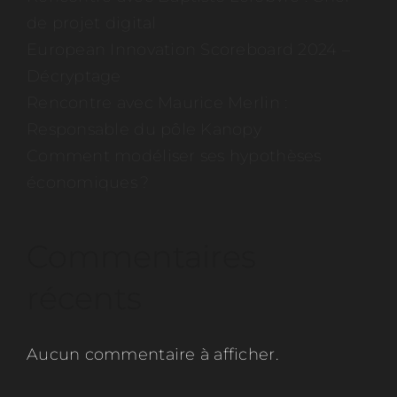
de projet digital
European Innovation Scoreboard 2024 –
Décryptage
Rencontre avec Maurice Merlin :
Responsable du pôle Kanopy
Comment modéliser ses hypothèses
économiques ?
Commentaires
récents
Aucun commentaire à afficher.