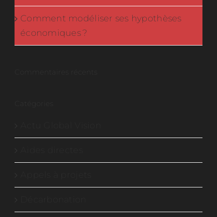
Comment modéliser ses hypothèses
économiques ?
Commentaires récents
Catégories
Actu Global Vision
Aides directes
Appels à projets
Décarbonation