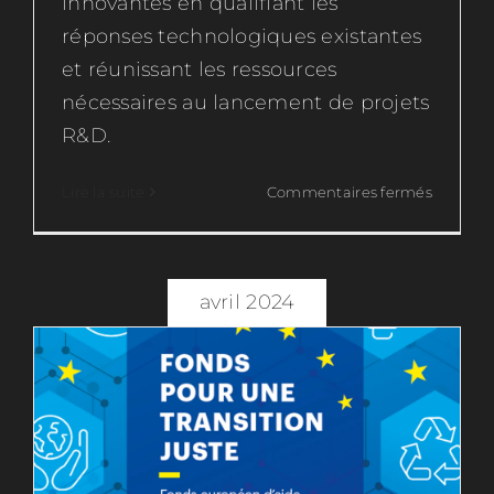
innovantes en qualifiant les
réponses technologiques existantes
et réunissant les ressources
nécessaires au lancement de projets
R&D.
Le Fonds pour une transition juste
sur
Lire la suite
Commentaires fermés
Décarbo
(FTJ) : Une initiative clé pour la
Industrie
transition écologique
:
Décarbonation
Financement de l'innovation
Usine
avril 2024
vers
le
futur
décarb