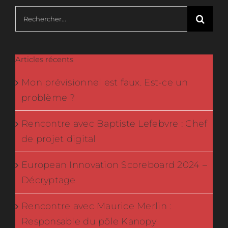
Rechercher:
Articles récents
Mon prévisionnel est faux. Est-ce un
problème ?
Rencontre avec Baptiste Lefebvre : Chef
de projet digital
European Innovation Scoreboard 2024 –
Décryptage
Rencontre avec Maurice Merlin :
Responsable du pôle Kanopy