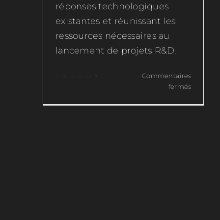
réponses technologiques
existantes et réunissant les
ressources nécessaires au
lancement de projets R&D.
Lire la suite
Commentaires
sur
fermés
Décarbo
Industrie
:
Usine
vers
le
futur
décarbo