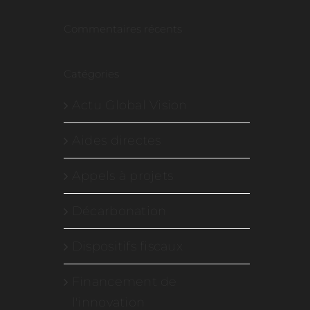
Commentaires récents
Catégories
Actu Global Vision
Aides directes
Appels à projets
Décarbonation
Dispositifs fiscaux
Financement de
l'innovation