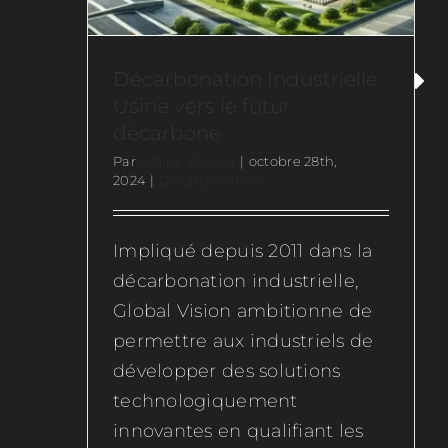
Décarbonation Industrielle :
Usine vers le futur
décarboné
Par
Amine Kezouli
|
octobre 28th,
2024
|
Décarbonation
Impliqué depuis 2011 dans la
décarbonation industrielle,
Global Vision ambitionne de
permettre aux industriels de
développer des solutions
technologiquement
innovantes en qualifiant les