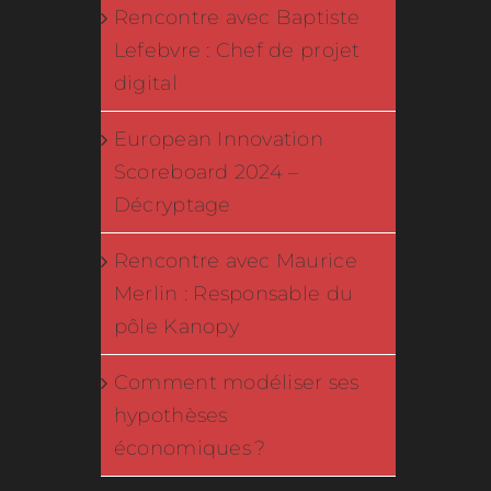
Rencontre avec Baptiste
Lefebvre : Chef de projet
digital
European Innovation
Scoreboard 2024 –
Décryptage
Rencontre avec Maurice
Merlin : Responsable du
pôle Kanopy
Comment modéliser ses
hypothèses
économiques ?