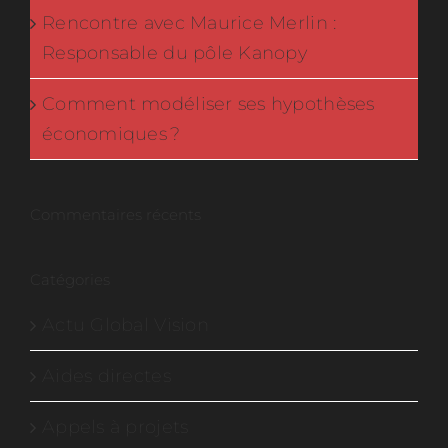
Rencontre avec Maurice Merlin :
Responsable du pôle Kanopy
Comment modéliser ses hypothèses
économiques ?
Commentaires récents
Catégories
Actu Global Vision
Aides directes
Appels à projets