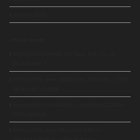
janvier 2021
Articles récents
Mon prévisionnel est faux. Est-ce un
problème ?
Rencontre avec Baptiste Lefebvre : Chef
de projet digital
European Innovation Scoreboard 2024 –
Décryptage
Rencontre avec Maurice Merlin :
Responsable du pôle Kanopy