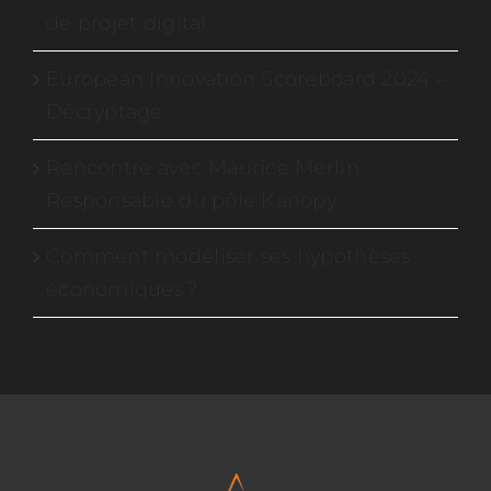
de projet digital
European Innovation Scoreboard 2024 –
Décryptage
Rencontre avec Maurice Merlin :
Responsable du pôle Kanopy
Comment modéliser ses hypothèses
économiques ?