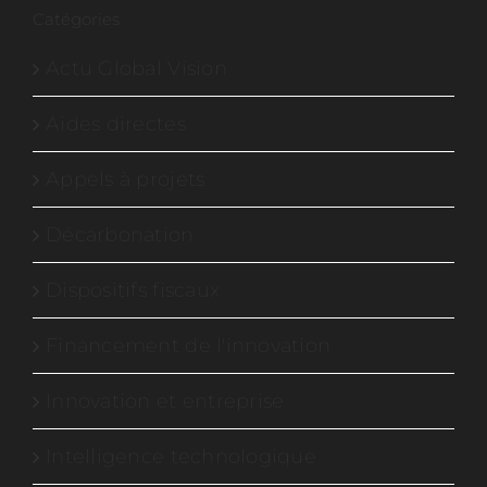
Catégories
Actu Global Vision
Aides directes
Appels à projets
Décarbonation
Dispositifs fiscaux
Financement de l'innovation
Innovation et entreprise
Intelligence technologique