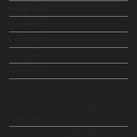
février 2023
janvier 2023
mars 2022
avril 2021
janvier 2021
Articles récents
Mon prévisionnel est faux. Est-ce un
problème ?
Rencontre avec Baptiste Lefebvre : Chef