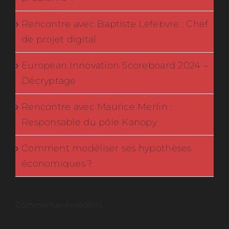
Rencontre avec Baptiste Lefebvre : Chef
de projet digital
European Innovation Scoreboard 2024 –
Décryptage
Rencontre avec Maurice Merlin :
Responsable du pôle Kanopy
Comment modéliser ses hypothèses
économiques ?
Commentaires récents