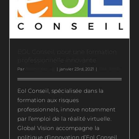
Ressources
Actus
EOL Conseil, pour une formation
Contactez-nous
professionnelle innovante.
Par
Amine Kezouli
|
janvier 23rd, 2021
|
Nos clients
Rejoignez-nous
Eol Conseil, spécialisée dans la
formation aux risques
professionnels, innove notamment
par l’emploi de la réalité virtuelle.
Global Vision accompagne la
politique d’innovation d’Eol Conseil,