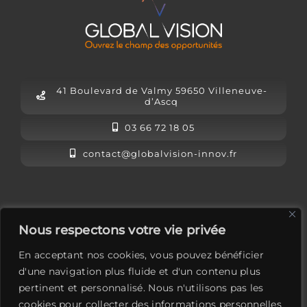
41 Boulevard de Valmy 59650 Villeneuve-
d’Ascq
03 66 72 18 05
contact@globalvision-innov.fr
L’équipe Global Vision
Nous respectons votre vie privée
Mentions légales
En acceptant nos cookies, vous pouvez bénéficier
Contactez-nous
d'une navigation plus fluide et d'un contenu plus
pertinent et personnalisé. Nous n'utilisons pas les
LinkedIn
cookies pour collecter des informations personnelles