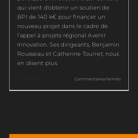
qui vient d’obtenir un soutien de
BPI de 140 k€ pour financer un
nouveau projet dans le cadre de
l’appel à projets régional Avenir
Innovation. Ses dirigeants, Benjamin
Rousseau et Catherine Tourret, nous
en disent plus.
sur
Lire la suite
Commentaires fermés
EOL
Conseil,
pour
une
formati
professi
innovant