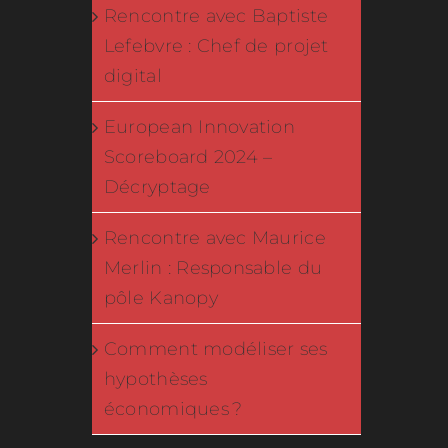
Rencontre avec Baptiste
Lefebvre : Chef de projet
digital
European Innovation
Scoreboard 2024 –
Décryptage
Rencontre avec Maurice
Merlin : Responsable du
pôle Kanopy
Comment modéliser ses
hypothèses
économiques ?