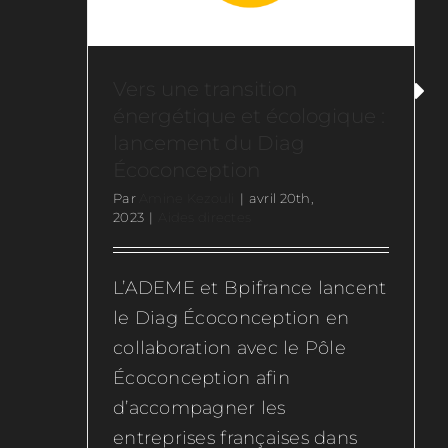
Vers une transition
énergétique et écologique :
lancement du Diag
Écoconception
Par
Amine Kezouli
|
avril 20th,
2023
|
Aides directes
L’ADEME et Bpifrance lancent
le Diag Écoconception en
collaboration avec le Pôle
Écoconception afin
d’accompagner les
entreprises françaises dans