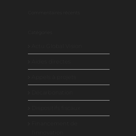
Commentaires récents
Catégories
Actu Global Vision
Aides directes
Appels à projets
Décarbonation
Dispositifs fiscaux
Financement de
l'innovation