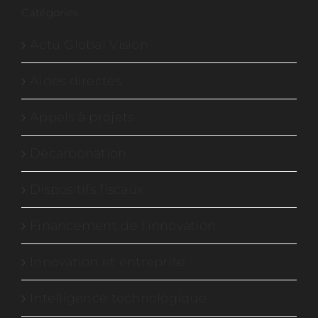
Catégories
Actu Global Vision
Aides directes
Appels à projets
Décarbonation
Dispositifs fiscaux
Financement de l'innovation
Innovation et entreprise
Intelligence technologique