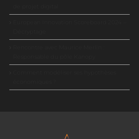
de projet digital
European Innovation Scoreboard 2024 –
Décryptage
Rencontre avec Maurice Merlin :
Responsable du pôle Kanopy
Comment modéliser ses hypothèses
économiques ?