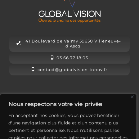
41 Boulevard de Valmy 59650 Villeneuve-
d’Ascq
03 66 72 18 05
contact@globalvision-innov.fr
L’équipe Global Vision
Nous respectons votre vie privée
Mentions légales
En acceptant nos cookies, vous pouvez bénéficier
Contactez-nous
d'une navigation plus fluide et d'un contenu plus
pertinent et personnalisé. Nous n'utilisons pas les
LinkedIn
cookies pour collecter des informations personnelles