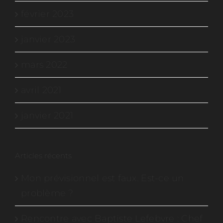
février 2023
janvier 2023
mars 2022
avril 2021
janvier 2021
Articles récents
Mon prévisionnel est faux. Est-ce un
problème ?
Rencontre avec Baptiste Lefebvre : Chef