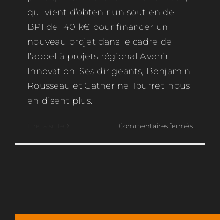
qui vient d’obtenir un soutien de
BPI de 140 k€ pour financer un
nouveau projet dans le cadre de
l’appel à projets régional Avenir
Innovation. Ses dirigeants, Benjamin
Rousseau et Catherine Tourret, nous
en disent plus.
sur
Lire la suite
Commentaires fermés
EOL
Conseil,
pour
une
formati
professi
innovant