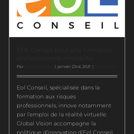
Ressources
Actus
EOL Conseil, pour une formation
Contactez-nous
professionnelle innovante.
Par
Amine Kezouli
|
janvier 23rd, 2021
|
Nos clients
Rejoignez-nous
Eol Conseil, spécialisée dans la
formation aux risques
professionnels, innove notamment
par l’emploi de la réalité virtuelle.
Global Vision accompagne la
politique d’innovation d’Eol Conseil,