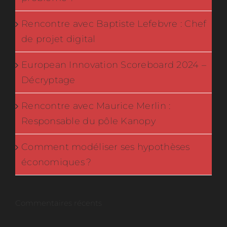
Rencontre avec Baptiste Lefebvre : Chef
de projet digital
European Innovation Scoreboard 2024 –
Décryptage
Rencontre avec Maurice Merlin :
Responsable du pôle Kanopy
Comment modéliser ses hypothèses
économiques ?
Commentaires récents