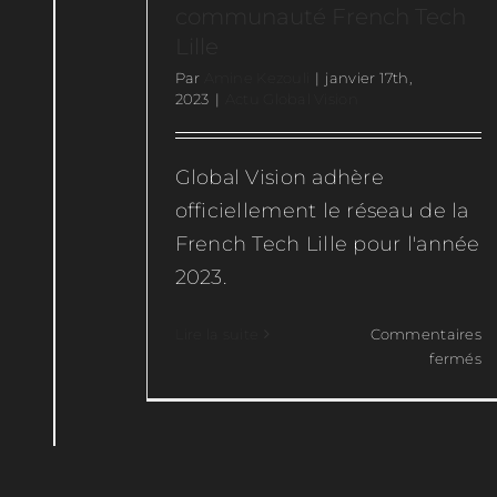
communauté French Tech
Lille
Par
Amine Kezouli
|
janvier 17th,
2023
|
Actu Global Vision
Global Vision adhère
officiellement le réseau de la
French Tech Lille pour l'année
2023.
Lire la suite
Commentaires
su
fermés
Gl
Vi
re
la
c