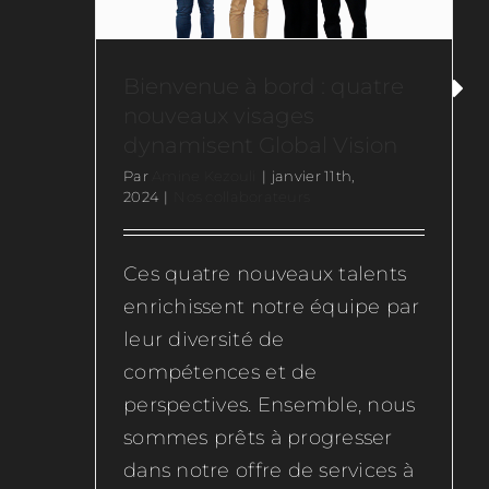
Bienvenue à bord : quatre
nouveaux visages
dynamisent Global Vision
Par
Amine Kezouli
|
janvier 11th,
2024
|
Nos collaborateurs
Ces quatre nouveaux talents
enrichissent notre équipe par
leur diversité de
compétences et de
perspectives. Ensemble, nous
sommes prêts à progresser
dans notre offre de services à