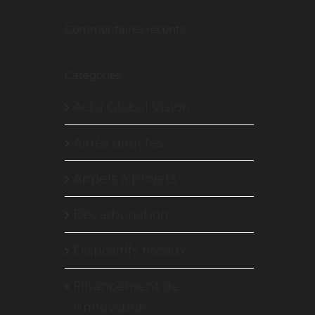
Commentaires récents
Catégories
Actu Global Vision
Aides directes
Appels à projets
Décarbonation
Dispositifs fiscaux
Financement de
l'innovation