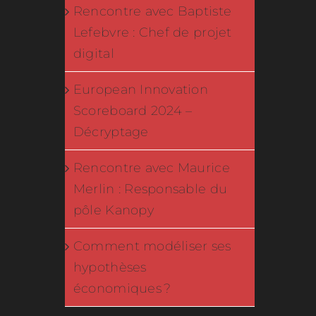
Rencontre avec Baptiste
Lefebvre : Chef de projet
digital
European Innovation
Scoreboard 2024 –
Décryptage
Rencontre avec Maurice
Merlin : Responsable du
pôle Kanopy
Comment modéliser ses
hypothèses
économiques ?