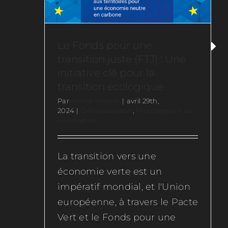
Le Fonds pour une
transition juste (FTJ) : Une
initiative clé pour la
transition écologique
Par
Amine Kezouli
|
avril 29th,
2024
|
Décarbonation
,
Financement de
l'innovation
La transition vers une
économie verte est un
impératif mondial, et l'Union
européenne, à travers le Pacte
Vert et le Fonds pour une