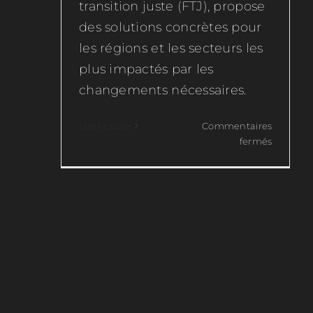
transition juste (FTJ), propose
des solutions concrètes pour
les régions et les secteurs les
plus impactés par les
changements nécessaires.
Lire la suite
Commentaires
sur
fermés
Le
Fonds
pour
une
transitio
juste
(FTJ)
:
Une
initiative
clé