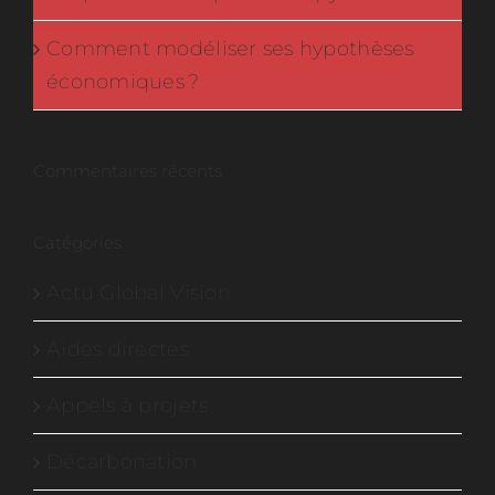
Comment modéliser ses hypothèses
économiques ?
Commentaires récents
Catégories
Actu Global Vision
Aides directes
Appels à projets
Décarbonation