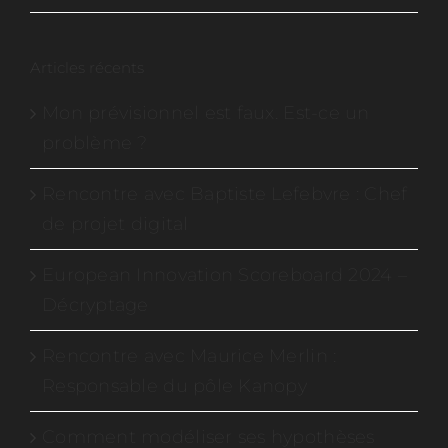
Articles récents
Mon prévisionnel est faux. Est-ce un
problème ?
Rencontre avec Baptiste Lefebvre : Chef
de projet digital
European Innovation Scoreboard 2024 –
Décryptage
Rencontre avec Maurice Merlin :
Responsable du pôle Kanopy
Comment modéliser ses hypothèses