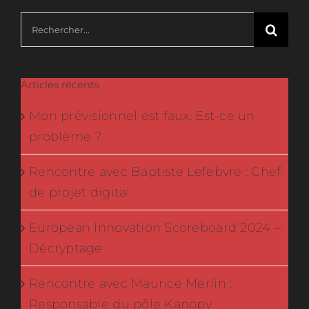
Rechercher:
Articles récents
Mon prévisionnel est faux. Est-ce un
problème ?
Rencontre avec Baptiste Lefebvre : Chef
de projet digital
European Innovation Scoreboard 2024 –
Décryptage
Rencontre avec Maurice Merlin :
Responsable du pôle Kanopy