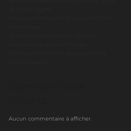
Rencontre avec Baptiste Lefebvre : Chef
de projet digital
European Innovation Scoreboard 2024 –
Décryptage
Rencontre avec Maurice Merlin :
Responsable du pôle Kanopy
Comment modéliser ses hypothèses
économiques ?
Commentaires
récents
Aucun commentaire à afficher.