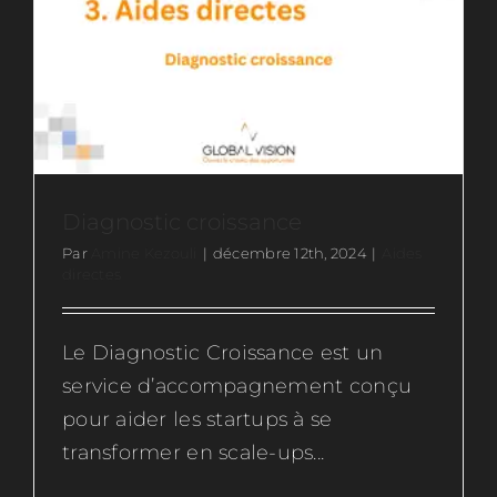
Ressources
Actus
Contactez-nous
Diagnostic croissance
Par
Amine Kezouli
|
décembre 12th, 2024
|
Aides
Rejoignez-nous
directes
Le Diagnostic Croissance est un
service d’accompagnement conçu
pour aider les startups à se
transformer en scale-ups...