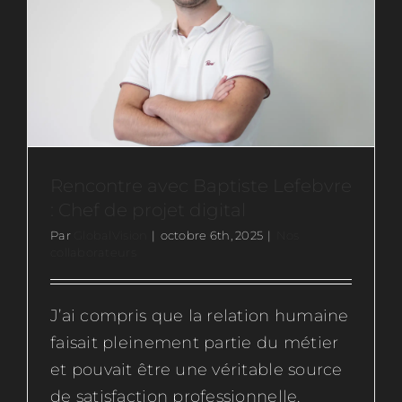
Ressources
Actus
Contactez-nous
Rencontre avec Baptiste Lefebvre
: Chef de projet digital
Rejoignez-nous
Par
GlobalVision
|
octobre 6th, 2025
|
Nos
collaborateurs
J’ai compris que la relation humaine
faisait pleinement partie du métier
Rencontre avec Maurice Merlin :
et pouvait être une véritable source
Responsable du pôle Kanopy
de satisfaction professionnelle.