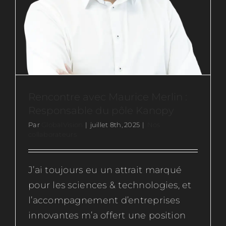
Rencontre avec Maurice Merlin :
Responsable du pôle Kanopy
Par
GlobalVision
|
juillet 8th, 2025
|
Nos
collaborateurs
J’ai toujours eu un attrait marqué
pour les sciences & technologies, et
l’accompagnement d’entreprises
innovantes m’a offert une position