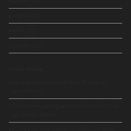
janvier 2023
mars 2022
avril 2021
janvier 2021
Articles récents
Mon prévisionnel est faux. Est-ce un
problème ?
Rencontre avec Baptiste Lefebvre : Chef
de projet digital
European Innovation Scoreboard 2024 –