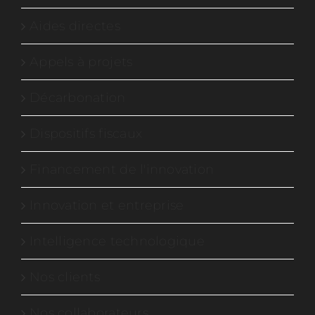
Aides directes
Appels à projets
Décarbonation
Dispositifs fiscaux
Financement de l'innovation
Innovation et entreprise
Intelligence technologique
Nos clients
Nos collaborateurs