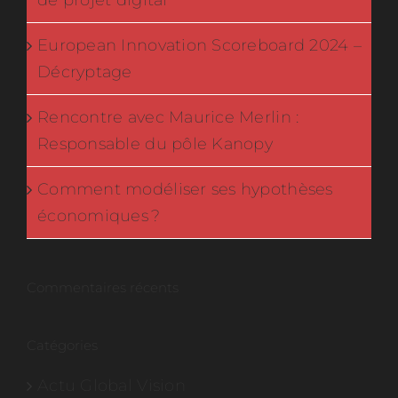
de projet digital
European Innovation Scoreboard 2024 –
Décryptage
Rencontre avec Maurice Merlin :
Responsable du pôle Kanopy
Comment modéliser ses hypothèses
économiques ?
Commentaires récents
Catégories
Actu Global Vision