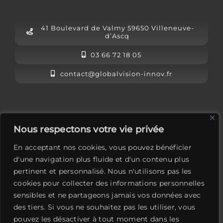
41 Boulevard de Valmy 59650 Villeneuve-
d’Ascq
03 66 72 18 05
contact@globalvision-innov.fr
L’équipe Global Vision
Nous respectons votre vie privée
Mentions légales
En acceptant nos cookies, vous pouvez bénéficier
Contactez-nous
d'une navigation plus fluide et d'un contenu plus
pertinent et personnalisé. Nous n'utilisons pas les
LinkedIn
cookies pour collecter des informations personnelles
sensibles et ne partageons jamais vos données avec
des tiers. Si vous ne souhaitez pas les utiliser, vous
pouvez les désactiver à tout moment dans les