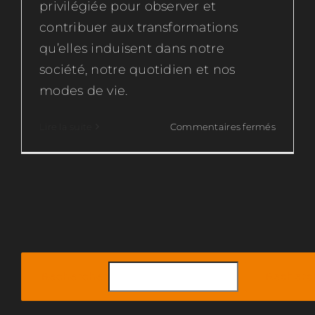
privilégiée pour observer et
contribuer aux transformations
qu’elles induisent dans notre
société, notre quotidien et nos
modes de vie.
sur
Lire la suite
Commentaires fermés
Rencont
avec
Maurice
Merlin
:
Respons
du
pôle
Kanopy
Rechercher
Recherc