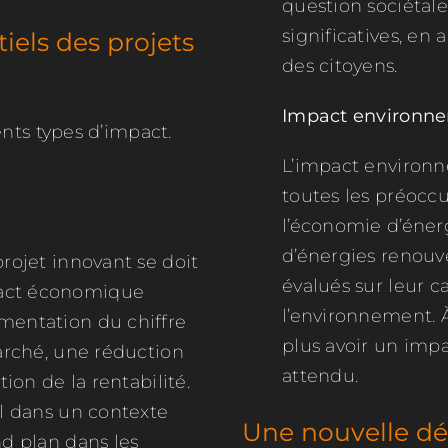
question sociétal
significatives, en
iels des projets
des citoyens.
Impact environn
nts types d’impact.
L’impact environn
toutes les préocc
l’économie d’énergi
d’énergies renouv
rojet innovant se doit
évalués sur leur ca
act économique
l’environnement. À
mentation du chiffre
plus avoir un impa
marché, une réduction
attendu.
ion de la rentabilité.
al dans un contexte
Une nouvelle déf
nd plan dans les