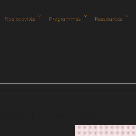
Nos activités
Programmes
Ressources
écryptage d’une notion en vogue