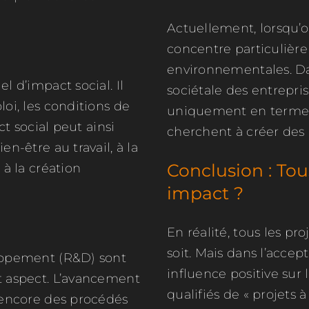
Actuellement, lorsqu’o
concentre particulière
environnementales. Da
l d’impact social. Il
sociétale des entrepri
oi, les conditions de
uniquement en termes 
ct social peut ainsi
cherchent à créer des 
n-être au travail, à la
Conclusion : Tous
 à la création
impact ?
En réalité, tous les pr
soit. Mais dans l’accep
oppement (R&D) sont
influence positive sur
t aspect. L’avancement
qualifiés de « projets 
 encore des procédés