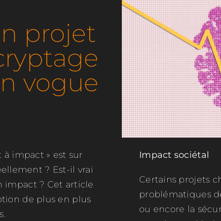
n projet
cryptage
en vogue
 à impact » est sur
Impact sociétal
éellement ? Est-il vrai
Certains projets 
impact ? Cet article
problématiques de 
tion de plus en plus
ou encore la sécur
s.