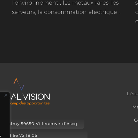
l'environnement : les métaux rares, les
s
serveurs, la consommation électrique…
d
L’éq
Me
C
de Valmy 59650 Villeneuve-d’Ascq
s
03 66 72 18 05