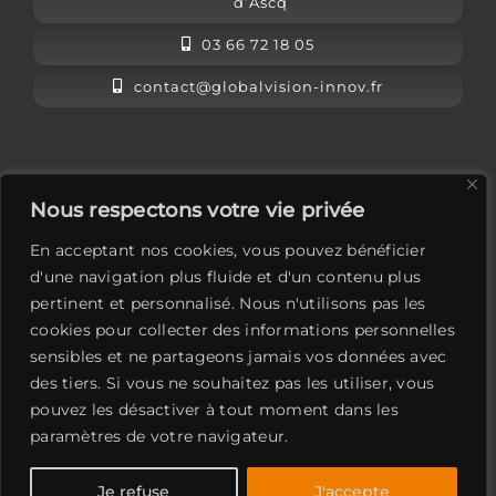
d’Ascq
03 66 72 18 05
contact@globalvision-innov.fr
L’équipe Global Vision
Nous respectons votre vie privée
Mentions légales
En acceptant nos cookies, vous pouvez bénéficier
Contactez-nous
d'une navigation plus fluide et d'un contenu plus
pertinent et personnalisé. Nous n'utilisons pas les
LinkedIn
cookies pour collecter des informations personnelles
sensibles et ne partageons jamais vos données avec
des tiers. Si vous ne souhaitez pas les utiliser, vous
pouvez les désactiver à tout moment dans les
paramètres de votre navigateur.
Global Vision
Je refuse
J'accepte