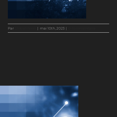
Par
GlobalVision
|
mai 10th, 2023
|
0 commentaire