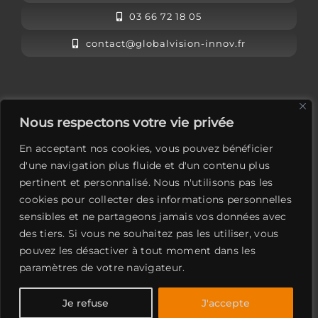
03 66 72 18 05
contact@globalvision-innov.fr
L’équipe Global Vision
Nous respectons votre vie privée
Mentions légales
En acceptant nos cookies, vous pouvez bénéficier
Contactez-nous
d'une navigation plus fluide et d'un contenu plus
pertinent et personnalisé. Nous n'utilisons pas les
LinkedIn
cookies pour collecter des informations personnelles
sensibles et ne partageons jamais vos données avec
des tiers. Si vous ne souhaitez pas les utiliser, vous
pouvez les désactiver à tout moment dans les
paramètres de votre navigateur.
Global Vision
Je refuse
J'accepte