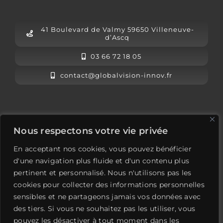
41 Boulevard de Valmy 59650 Villeneuve-
d’Ascq
03 66 72 18 05
contact@globalvision-innov.fr
L’équipe Global Vision
Nous respectons votre vie privée
Mentions légales
En acceptant nos cookies, vous pouvez bénéficier
Contactez-nous
d'une navigation plus fluide et d'un contenu plus
pertinent et personnalisé. Nous n'utilisons pas les
LinkedIn
cookies pour collecter des informations personnelles
sensibles et ne partageons jamais vos données avec
des tiers. Si vous ne souhaitez pas les utiliser, vous
pouvez les désactiver à tout moment dans les